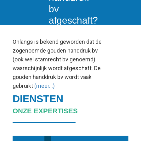
bv
afgeschaft?
Wat te doen
met uw
Onlangs is bekend geworden dat de
zogenoemde gouden handdruk bv
afkoopsom?
(ook wel stamrecht bv genoemd)
waarschijnlijk wordt afgeschaft. De
gouden handdruk bv wordt vaak
gebruikt
(meer…)
DIENSTEN
ONZE EXPERTISES