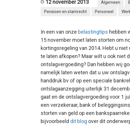
12 november 2013
Algemeen
Pensioen en stamrecht
Personeel
Wer
In een van onze
belastingtips
hebben wi
15 november moet laten storten om n
kortingsregeling van 2014. Hebt u nie
te laten afkopen? Maar wilt u ook niet 
ontslagvergoeding? Dan hebben wij go
namelijk laten weten dat u uw ontslag
handdruk bv of op een speciale bankr
ontslagaanzegging uiterlijk 31 december 
gaat en de ontslagvergoeding voor 1 jul
een verzekeraar, bank of beleggingsinst
storten van geld op een bankspaarreken
bijvoorbeeld
dit blog
over dit onderwer