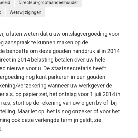
Beleid
Directeur-grootaandeelhouder
k
Wetswijzigingen
j u laten weten dat u uw ontslagvergoeding voor
og aanspraak te kunnen maken op de
t de behoefte om deze gouden handdruk al in 2014
direct in 2014 belasting betalen over uw hele
ed nieuws voor u.
De staatssecretaris heeft
vergoeding nog kunt parkeren in een gouden
ekening/verzekering wanneer uw werkgever de
a.s. op papier zet, het ontslag voor 1 juli 2014 in
i a.s. stort op de rekening van uw eigen bv of bij
elling. Maar let op: het is nog onzeker of voor het
ing ook deze verlengde termijn geldt, zie
p.