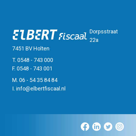
Dorpsstraat
22a
7451 BV Holten
T. 0548 - 743 000
F. 0548 - 743 001
M. 06 - 54 35 84 84
I.
info
@
elbert
fiscaal.nl