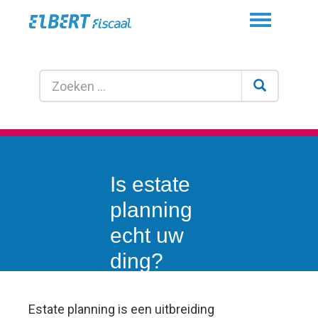
Toggle
navigation
Is estate
planning
echt uw
ding?
Estate planning is een uitbreiding