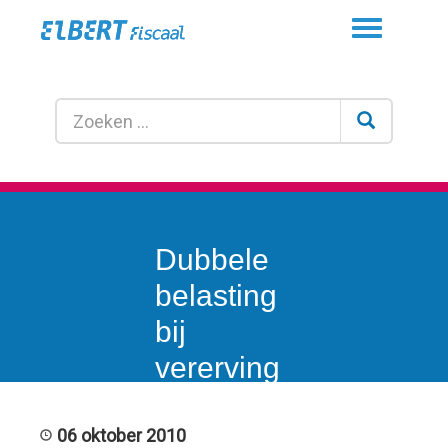
Toggle
navigation
Dubbele
belasting
bij
vererving
“vastgoed”
aandelen
06 oktober 2010