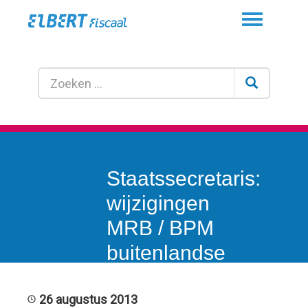
Toggle
navigation
Staatssecretaris:
wijzigingen
MRB / BPM
buitenlandse
kentekens op
komst
26 augustus 2013