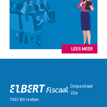
LEES MEER
Dorpsstraat
22a
7451 BV Holten