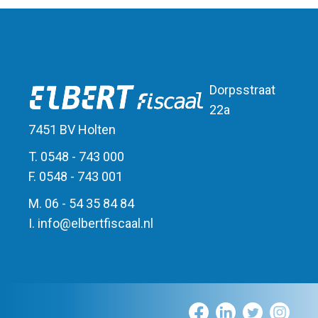
Dorpsstraat
22a
7451 BV Holten
T. 0548 - 743 000
F. 0548 - 743 001
M. 06 - 54 35 84 84
I.
info
@
elbert
fiscaal.nl