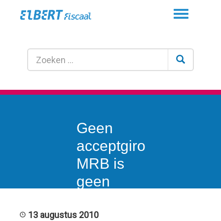
Toggle
navigation
Geen
acceptgiro
MRB is
geen
excuus!
13 augustus 2010