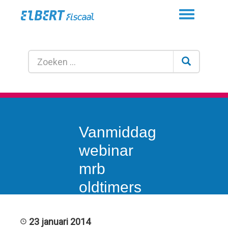
Toggle
navigation
Vanmiddag
webinar
mrb
oldtimers
en andere
rariteiten
23 januari 2014