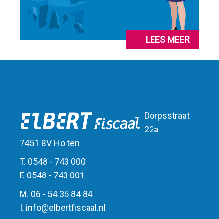
LEES MEER
Dorpsstraat
22a
7451 BV Holten
T. 0548 - 743 000
F. 0548 - 743 001
M. 06 - 54 35 84 84
I.
info
@
elbert
fiscaal.nl