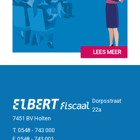
LEES MEER
Dorpsstraat
22a
7451 BV Holten
T. 0548 - 743 000
F. 0548 - 743 001