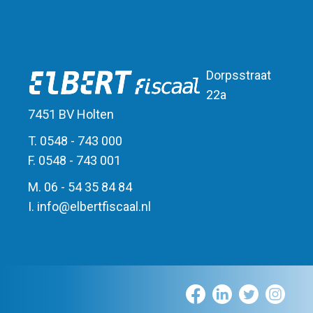
Dorpsstraat
22a
7451 BV Holten
T. 0548 - 743 000
F. 0548 - 743 001
M. 06 - 54 35 84 84
I.
info
@
elbert
fiscaal.nl