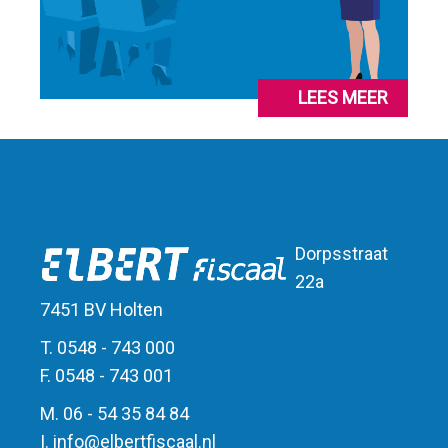
LEES MEER
Dorpsstraat
22a
7451 BV Holten
T. 0548 - 743 000
F. 0548 - 743 001
M. 06 - 54 35 84 84
I.
info
@
elbert
fiscaal.nl