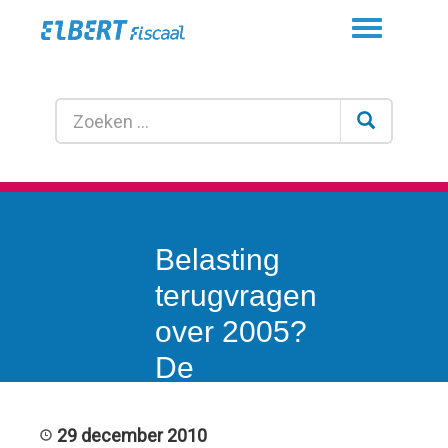
Toggle
navigation
Belasting
terugvragen
over 2005?
De
deadline is
31
29 december 2010