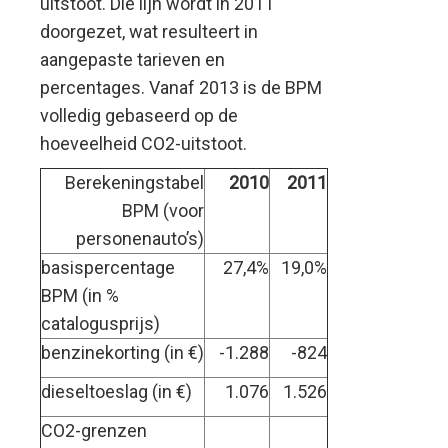
uitstoot. Die lijn wordt in 2011
doorgezet, wat resulteert in
aangepaste tarieven en
percentages. Vanaf 2013 is de BPM
volledig gebaseerd op de
hoeveelheid CO2-uitstoot.
Berekeningstabel
2010
2011
BPM (voor
personenauto’s)
basispercentage
27,4%
19,0%
BPM (in %
catalogusprijs)
benzinekorting (in €)
-1.288
-824
dieseltoeslag (in €)
1.076
1.526
CO2-grenzen