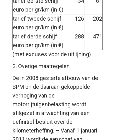
tarief eerste schijf
34
61
euro per gr/km (in €)
tarief tweede schijf
126
202
euro per gr/km (in €)
tarief derde schijf
288
471
euro per gr/km (in €)
(met excuses voor de uitlijning)
3. Overige maatregelen
De in 2008 gestarte afbouw van de
BPM en de daaraan gekoppelde
verhoging van de
motorrijtuigenbelasting wordt
stilgezet in afwachting van een
definitief besluit over de
kilometerheffing. – Vanaf 1 januari
2011 wordt de aanschaf van