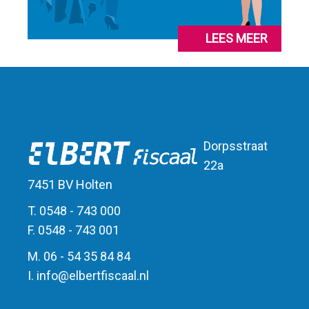
LEES MEER
Dorpsstraat
22a
7451 BV Holten
T. 0548 - 743 000
F. 0548 - 743 001
M. 06 - 54 35 84 84
I.
info
@
elbert
fiscaal.nl