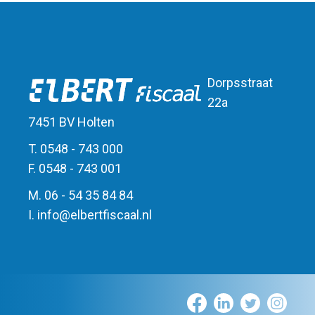
Dorpsstraat
22a
7451 BV Holten
T. 0548 - 743 000
F. 0548 - 743 001
M. 06 - 54 35 84 84
I.
info
@
elbert
fiscaal.nl