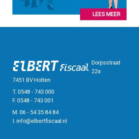
LEES MEER
Dorpsstraat
22a
7451 BV Holten
T. 0548 - 743 000
F. 0548 - 743 001
M. 06 - 54 35 84 84
I.
info
@
elbert
fiscaal.nl