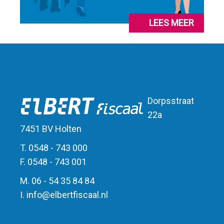
LEES MEER
Dorpsstraat
22a
7451 BV Holten
T. 0548 - 743 000
F. 0548 - 743 001
M. 06 - 54 35 84 84
I.
info
@
elbert
fiscaal.nl