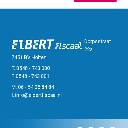
Dorpsstraat
22a
7451 BV Holten
T. 0548 - 743 000
F. 0548 - 743 001
M. 06 - 54 35 84 84
I.
info
@
elbert
fiscaal.nl