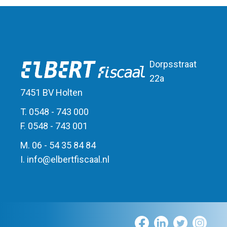
Dorpsstraat
22a
7451 BV Holten
T. 0548 - 743 000
F. 0548 - 743 001
M. 06 - 54 35 84 84
I.
info
@
elbert
fiscaal.nl