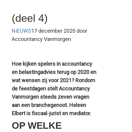
ontmoeten
(deel 4)
van echte
mensen is
NIEUWS
17 december 2020 door
toch een
Accountancy Vanmorgen
stuk
leuker’
Hoe kijken spelers in accountancy
en belastingadvies terug op 2020 en
wat wensen zij voor 2021? Rondom
de feestdagen stelt Accountancy
Vanmorgen steeds zeven vragen
aan een branchegenoot. Heleen
Elbert is fiscaal-jurist en mediator.
OP WELKE