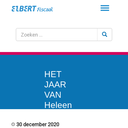
Toggle
navigation
HET
JAAR
VAN
Heleen
Elbert:
‘Het
30 december 2020