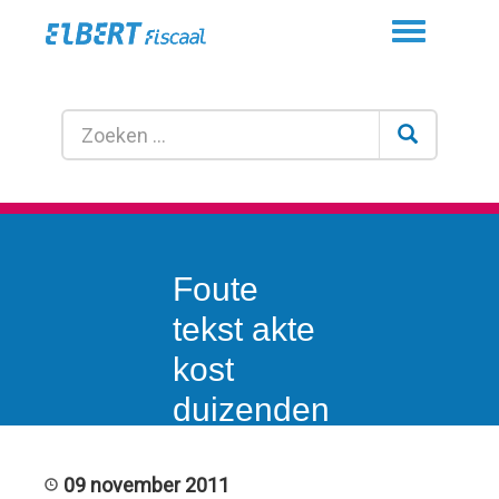
Toggle
navigation
Foute
tekst akte
kost
duizenden
euro’s
09 november 2011