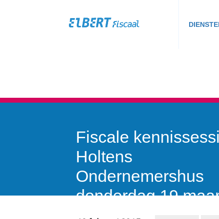
DIENSTE
Fiscale kennissess
Holtens
Ondernemershus
donderdag 19 maar
2015