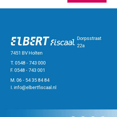
Dorpsstraat
22a
7451 BV Holten
T. 0548 - 743 000
F. 0548 - 743 001
M. 06 - 54 35 84 84
I.
info
@
elbert
fiscaal.nl