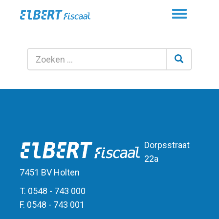
Toggle
navigation
Dorpsstraat
22a
7451 BV Holten
T. 0548 - 743 000
F. 0548 - 743 001