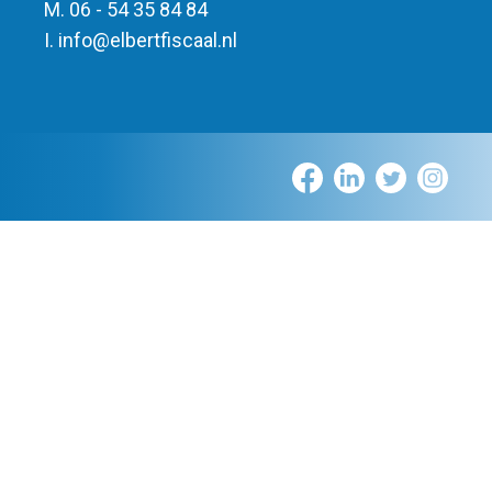
M. 06 - 54 35 84 84
I.
info
@
elbert
fiscaal.nl