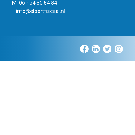
M. 06 - 54 35 84 84
I.
info
@
elbert
fiscaal.nl