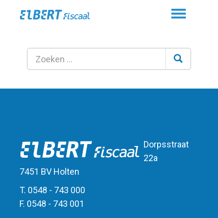
Toggle
navigation
Dorpsstraat
22a
7451 BV Holten
T. 0548 - 743 000
F. 0548 - 743 001