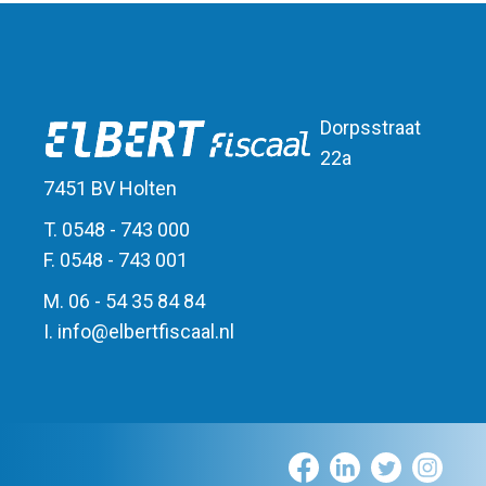
Dorpsstraat
22a
7451 BV Holten
T. 0548 - 743 000
F. 0548 - 743 001
M. 06 - 54 35 84 84
I.
info
@
elbert
fiscaal.nl