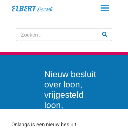
Toggle
navigation
Nieuw besluit
over loon,
vrijgesteld
loon,
vergoedingen
en
Onlangs is een nieuw besluit