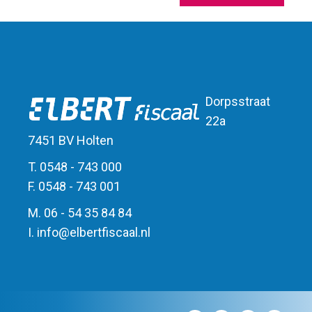
Dorpsstraat
22a
7451 BV Holten
T. 0548 - 743 000
F. 0548 - 743 001
M. 06 - 54 35 84 84
I.
info
@
elbert
fiscaal.nl