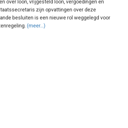
n over loon, vrijgesteld loon, vergoedingen en
 staatssecretaris zijn opvattingen over deze
ande besluiten is een nieuwe rol weggelegd voor
tenregeling.
(meer…)