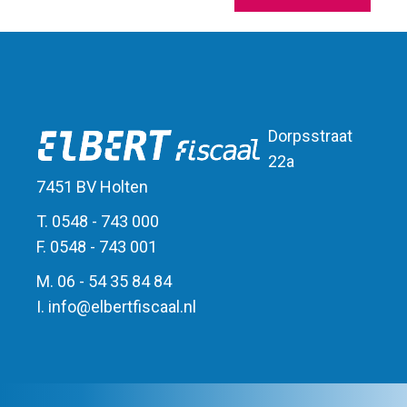
Dorpsstraat
22a
7451 BV Holten
T. 0548 - 743 000
F. 0548 - 743 001
M. 06 - 54 35 84 84
I.
info
@
elbert
fiscaal.nl