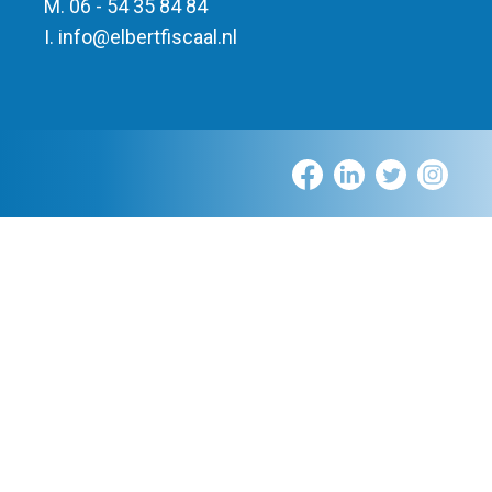
M. 06 - 54 35 84 84
I.
info
@
elbert
fiscaal.nl