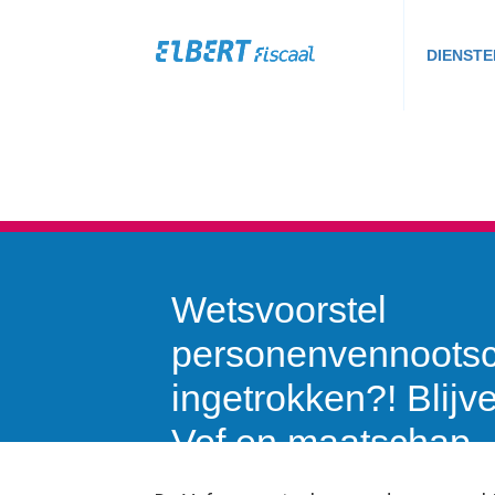
DIENSTE
Wetsvoorstel
personenvennoots
ingetrokken?! Blijv
Vof en maatschap
bestaan?