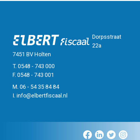
Dorpsstraat
22a
7451 BV Holten
T. 0548 - 743 000
F. 0548 - 743 001
M. 06 - 54 35 84 84
I.
info
@
elbert
fiscaal.nl