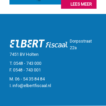
LEES MEER
Dorpsstraat
22a
7451 BV Holten
T. 0548 - 743 000
F. 0548 - 743 001
M. 06 - 54 35 84 84
I.
info
@
elbert
fiscaal.nl