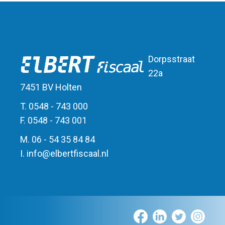
Dorpsstraat
22a
7451 BV Holten
T. 0548 - 743 000
F. 0548 - 743 001
M. 06 - 54 35 84 84
I.
info
@
elbert
fiscaal.nl