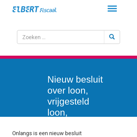
Toggle
navigation
Nieuw besluit
over loon,
vrijgesteld
loon,
vergoedingen
en
Onlangs is een nieuw besluit