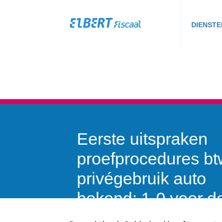
DIENSTE
Eerste uitspraken
proefprocedures bt
privégebruik auto
bekend: 1-0 voor d
fiscus!