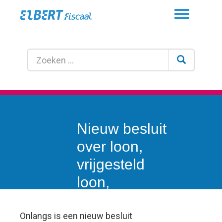
Toggle
navigation
Nieuw besluit
over loon,
vrijgesteld
loon,
vergoedingen
en
Onlangs is een nieuw besluit