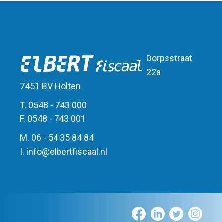
Dorpsstraat
22a
7451 BV Holten
T. 0548 - 743 000
F. 0548 - 743 001
M. 06 - 54 35 84 84
I.
info
@
elbert
fiscaal.nl