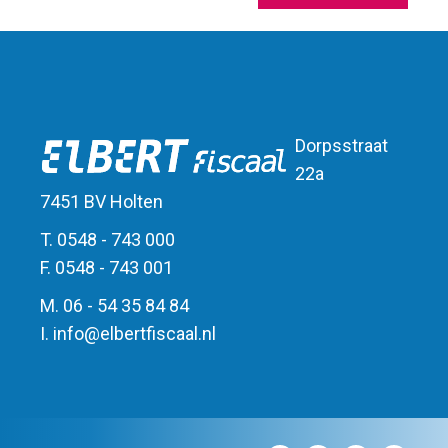
Dorpsstraat
22a
7451 BV Holten
T. 0548 - 743 000
F. 0548 - 743 001
M. 06 - 54 35 84 84
I.
info
@
elbert
fiscaal.nl