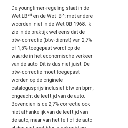
De youngtimer-regeling staat in de
viii
ix
Wet LB
en de Wet IB
; met andere
woorden: niet in de Wet OB 1968. Ik
zie in de praktijk wel eens dat de
btw-correctie (btw-dienst) van 2,7%
of 1,5% toegepast wordt op de
waarde in het economische verkeer
van de auto. Dit is dus niet juist. De
btw-correctie moet toegepast
worden op de originele
catalogusprijs inclusief btw en bpm,
ongeacht de leeftijd van de auto.
Bovendien is de 2,7% correctie ook
niet afhankelijk van de leeftijd van
de auto, maar van het feit of de auto
al dan niet met btw is gekocht en