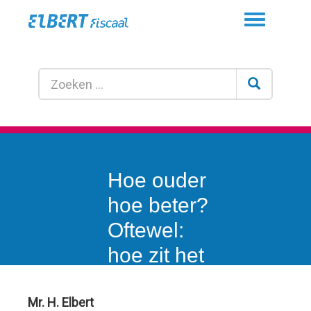
Toggle
navigation
Hoe ouder
hoe beter?
Oftewel:
hoe zit het
fiscaal met
de
Mr. H. Elbert