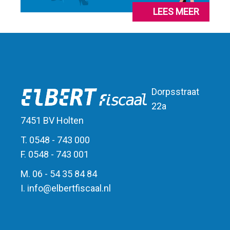
LEES MEER
Dorpsstraat
22a
7451 BV Holten
T. 0548 - 743 000
F. 0548 - 743 001
M. 06 - 54 35 84 84
I.
info
@
elbert
fiscaal.nl