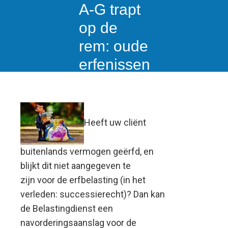
A-G trapt
op de
rem: oude
erfenissen
voorlopig
veilig
gesteld
Heeft uw cliënt
buitenlands vermogen geërfd, en
blijkt dit niet aangegeven te
zijn voor de erfbelasting (in het
verleden: successierecht)? Dan kan
de Belastingdienst een
navorderingsaanslag voor de