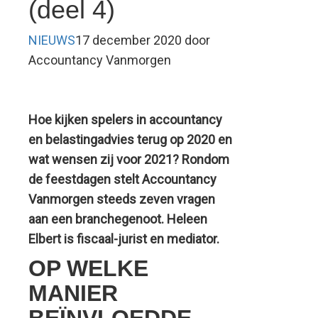
(deel 4)
ontmoeten
NIEUWS
17 december 2020 door
van echte
Accountancy Vanmorgen
mensen is
toch een
stuk
Hoe kijken spelers in accountancy
en belastingadvies terug op 2020 en
leuker’
wat wensen zij voor 2021? Rondom
de feestdagen stelt Accountancy
Vanmorgen steeds zeven vragen
aan een branchegenoot. Heleen
Elbert is fiscaal-jurist en mediator.
OP WELKE
MANIER