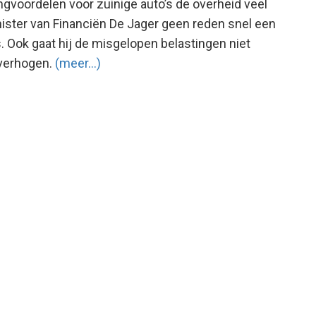
ingvoordelen voor zuinige auto’s de overheid veel
nister van Financiën De Jager geen reden snel een
 Ook gaat hij de misgelopen belastingen niet
verhogen.
(meer…)