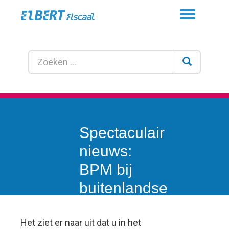
Toggle
navigation
Spectaculair
nieuws:
BPM bij
buitenlandse
huurauto in
strijd met het
Het ziet er naar uit dat u in het