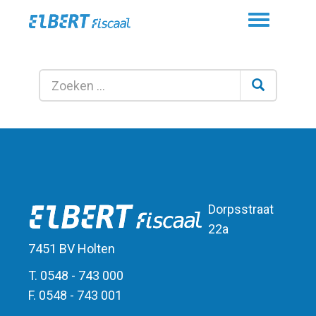
Toggle
navigation
Dorpsstraat
22a
7451 BV Holten
T. 0548 - 743 000
F. 0548 - 743 001