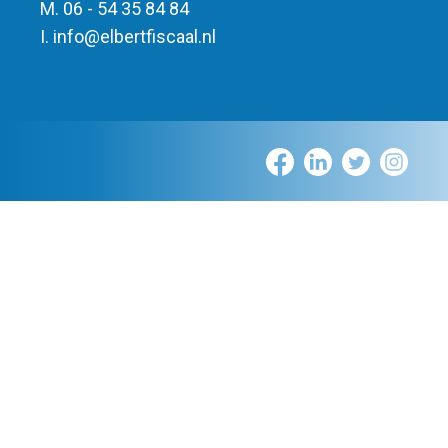
M. 06 - 54 35 84 84
I.
info
@
elbert
fiscaal.nl